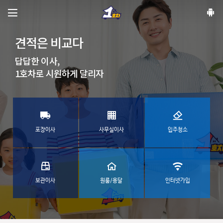
견적은 비교다
이삿날은 같지만,
나의 이사는 다르다.
답답한 이사,
1호차로 시원하게 달리자
나보다 내짐을 더 잘아는 이사, 1호차
포장이사
사무실이사
입주청소
보관이사
원룸/용달
인터넷가입