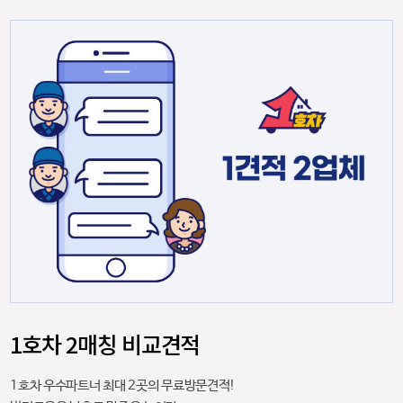
1호차 2매칭 비교견적
1호차 우수파트너 최대 2곳의 무료방문견적!